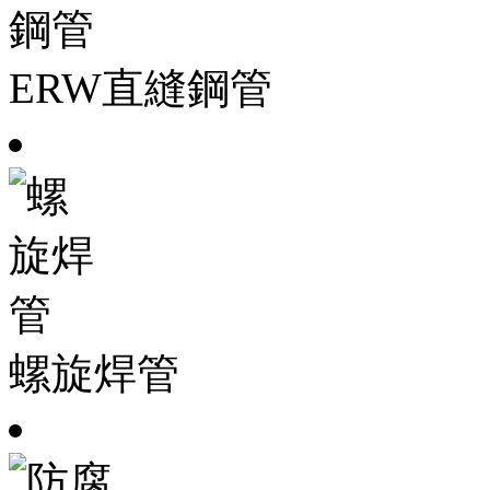
ERW直縫鋼管
螺旋焊管