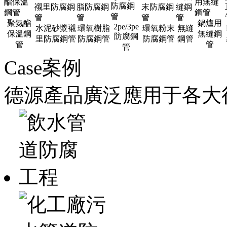
聚氨酯
鍋爐用
2pe/3pe
水泥砂漿襯
環氧樹脂
環氧粉末
無縫
保溫鋼
無縫鋼
防腐鋼
里防腐鋼管
防腐鋼管
防腐鋼管
鋼管
管
管
管
Case案例
德源產品廣泛應用于各大行