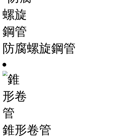
防腐螺旋鋼管
錐形卷管