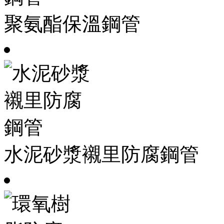
聚氨酯保溫鋼管
水泥砂漿襯里防腐鋼管