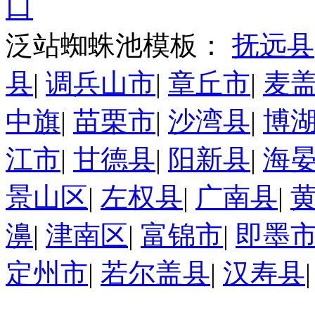
口
泛站蜘蛛池模板：
抚远县
县
|
调兵山市
|
章丘市
|
麦
中旗
|
苗栗市
|
沙湾县
|
博
江市
|
甘德县
|
阳新县
|
海
景山区
|
左权县
|
广南县
|
濞
|
津南区
|
富锦市
|
即墨
定州市
|
若尔盖县
|
汉寿县